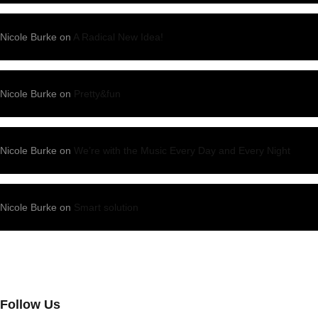
Nicole Burke
on
A Radical New Idea!
Nicole Burke
on
Pretty&fun
Nicole Burke
on
We’re with the Music Every Day and Every Night
Nicole Burke
on
Smart solution
Follow Us