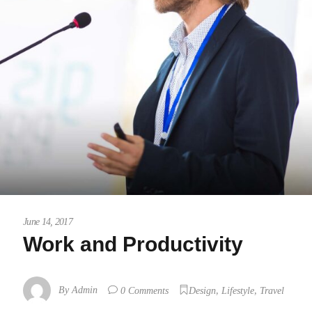
June 14, 2017
Work and Productivity
,
,
By
Admin
0 Comments
Design
Lifestyle
Travel