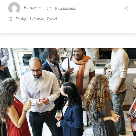
By
Admin
0 Comments
,
,
Design
Lifestyle
Travel
Business