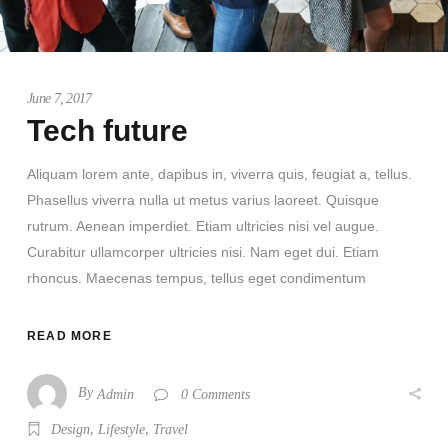
June 7, 2017
Tech future
Aliquam lorem ante, dapibus in, viverra quis, feugiat a, tellus.
Phasellus viverra nulla ut metus varius laoreet. Quisque
rutrum. Aenean imperdiet. Etiam ultricies nisi vel augue.
Curabitur ullamcorper ultricies nisi. Nam eget dui. Etiam
rhoncus. Maecenas tempus, tellus eget condimentum
READ MORE
By
Admin
0 Comments
,
,
Design
Lifestyle
Travel