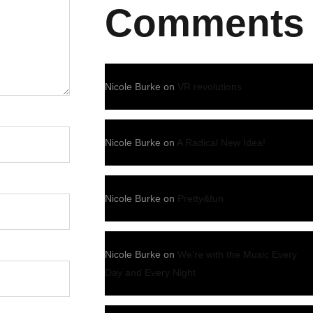
Comments
Nicole Burke
on
VR revolutions
Nicole Burke
on
A Radical New Idea!
Nicole Burke
on
Pretty&fun
Nicole Burke
on
We’re with the Music Every
Day and Every Night