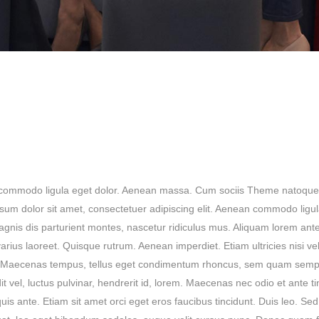
an commodo ligula eget dolor. Aenean massa. Cum sociis Theme natoque
psum dolor sit amet, consectetuer adipiscing elit. Aenean commodo ligu
nis dis parturient montes, nascetur ridiculus mus. Aliquam lorem ant
s varius laoreet. Quisque rutrum. Aenean imperdiet. Etiam ultricies nisi v
us. Maecenas tempus, tellus eget condimentum rhoncus, sem quam sempe
el, luctus pulvinar, hendrerit id, lorem. Maecenas nec odio et ante ti
s ante. Etiam sit amet orci eget eros faucibus tincidunt. Duis leo. Sed f