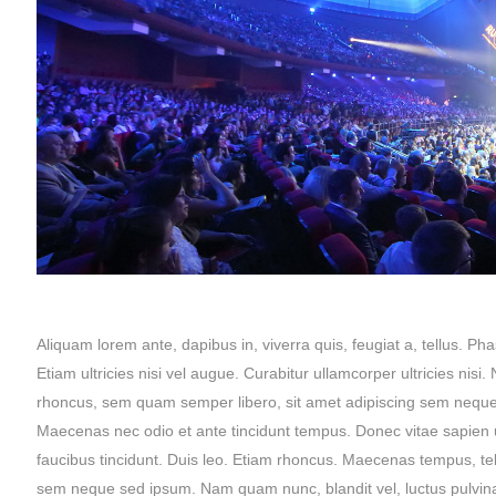
Aliquam lorem ante, dapibus in, viverra quis, feugiat a, tellus. Ph
Etiam ultricies nisi vel augue. Curabitur ullamcorper ultricies n
rhoncus, sem quam semper libero, sit amet adipiscing sem neque s
Maecenas nec odio et ante tincidunt tempus. Donec vitae sapien ut
faucibus tincidunt. Duis leo. Etiam rhoncus. Maecenas tempus, t
sem neque sed ipsum. Nam quam nunc, blandit vel, luctus pulvinar