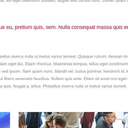
at, leo eget bibendum sodales, augue velit cursus nunc. Donec quam fe
sque eu, pretium quis, sem. Nulla consequat massa quis e
asellus viverra nulla ut metus varius laoreet. Quisque rutrum. Aenean im
isi. Nam eget dui. Etiam rhoncus. Maecenas tempus, tellus eget condimen
ed ipsum. Nam quam nunc, blandit vel, luctus pulvinar, hendrerit id, 
 libero venenatis faucibus. Nullam quis ante. Etiam sit amet orci eget
a quis, feugiat a, tellus. Phasellus viverra nulla ut metus varius laoreet