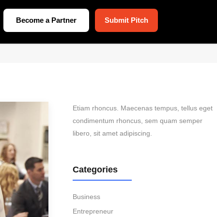
Become a Partner
Submit Pitch
Etiam rhoncus. Maecenas tempus, tellus eget
condimentum rhoncus, sem quam semper
libero, sit amet adipiscing.
Categories
Business
Entrepreneur