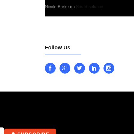
Nicole Burke
on
Smart solution
Follow Us