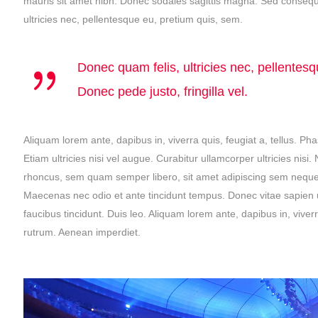
mauris sit amet nibh. Donec sodales sagittis magna. Sed consequ
ultricies nec, pellentesque eu, pretium quis, sem.
Donec quam felis, ultricies nec, pellente
Donec pede justo, fringilla vel.
Aliquam lorem ante, dapibus in, viverra quis, feugiat a, tellus. Ph
Etiam ultricies nisi vel augue. Curabitur ullamcorper ultricies n
rhoncus, sem quam semper libero, sit amet adipiscing sem neque s
Maecenas nec odio et ante tincidunt tempus. Donec vitae sapien ut
faucibus tincidunt. Duis leo. Aliquam lorem ante, dapibus in, viverr
rutrum. Aenean imperdiet.