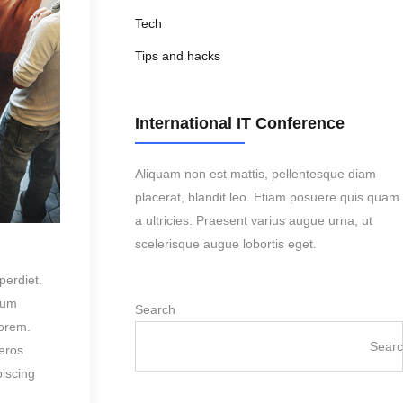
Tech
Tips and hacks
International IT Conference
Aliquam non est mattis, pellentesque diam
placerat, blandit leo. Etiam posuere quis quam
a ultricies. Praesent varius augue urna, ut
scelerisque augue lobortis eget.
perdiet.
tum
Search
lorem.
Sear
 eros
iscing