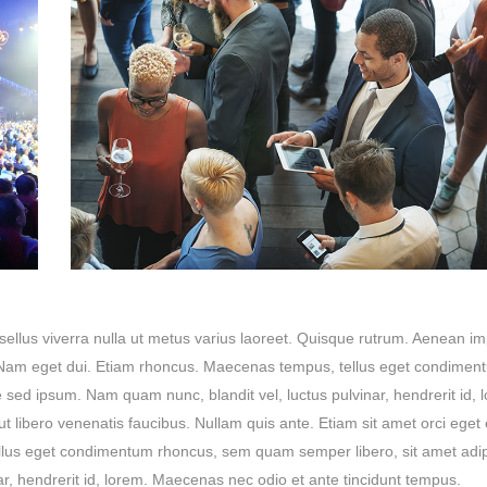
asellus viverra nulla ut metus varius laoreet. Quisque rutrum. Aenean im
isi. Nam eget dui. Etiam rhoncus. Maecenas tempus, tellus eget condimen
ed ipsum. Nam quam nunc, blandit vel, luctus pulvinar, hendrerit id, 
 libero venenatis faucibus. Nullam quis ante. Etiam sit amet orci eget
ellus eget condimentum rhoncus, sem quam semper libero, sit amet adip
, hendrerit id, lorem. Maecenas nec odio et ante tincidunt tempus.