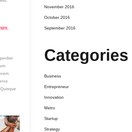
lis,
November 2016
October 2016
nim.
September 2016
Categories
perdiet.
tum
lorem.
Business
 eros
Entrepreneur
. Quisque
Innovation
Metro
Startup
Strategy