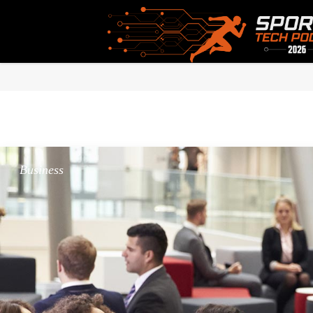
Home
/
Business
/
Pure Conference Power
Business