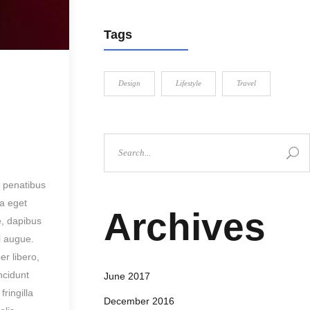
Tags
Design
Lifestyle
Travel
 penatibus
la eget
Archives
e, dapibus
el augue.
r libero,
ncidunt
June 2017
ringilla
December 2016