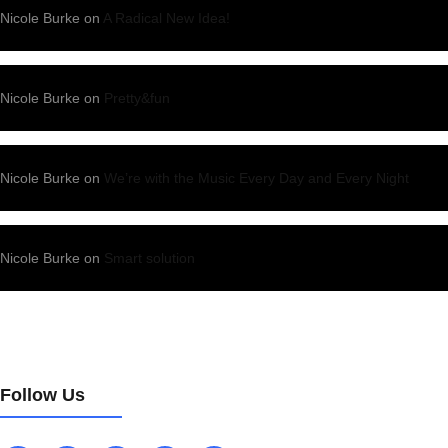
Nicole Burke
on
A Radical New Idea!
Nicole Burke
on
Pretty&fun
Nicole Burke
on
We’re with the Music Every Day and Every Night
Nicole Burke
on
Smart solution
Follow Us