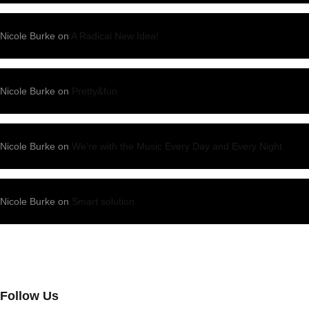
Nicole Burke
on
A Radical New Idea!
Nicole Burke
on
Pretty&fun
Nicole Burke
on
We’re with the Music Every Day and Every Night
Nicole Burke
on
Smart solution
Follow Us