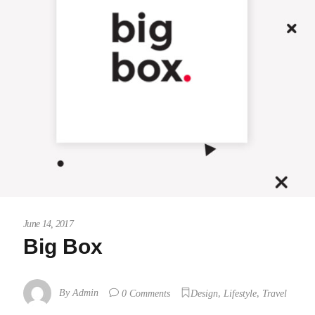
June 14, 2017
Big Box
,
,
By
Admin
0 Comments
Design
Lifestyle
Travel