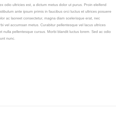
x odio ultricies est, a dictum metus dolor ut purus. Proin eleifend
tibulum ante ipsum primis in faucibus orci luctus et ultrices posuere
olor ac laoreet consectetur, magna diam scelerisque erat, nec
rbi vel accumsan metus. Curabitur pellentesque vel lacus ultrices
et nulla pellentesque cursus. Morbi blandit luctus lorem. Sed ac odio
idunt nunc.