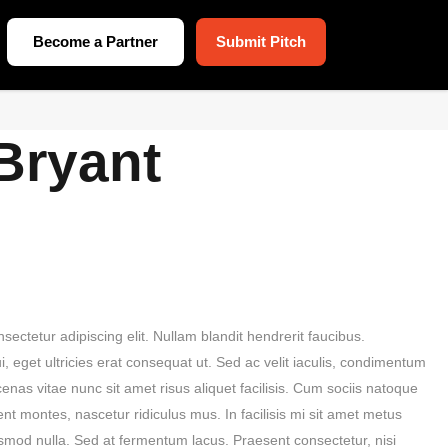
Become a Partner
Submit Pitch
Bryant
ectetur adipiscing elit. Nullam blandit hendrerit faucibus.
, eget ultricies erat consequat ut. Sed ac velit iaculis, condimentum
as vitae nunc sit amet risus aliquet facilisis. Cum sociis natoque
nt montes, nascetur ridiculus mus. In facilisis mi sit amet metus
ismod nulla. Sed at fermentum lacus. Praesent consectetur, nisi