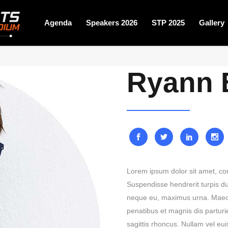
Agenda
Speakers 2026
STP 2025
Gallery
Ryann 
Lorem ipsum dolor sit amet, cons
Suspendisse hendrerit turpis dui
neque eu, maximus urna. Maecen
penatibus et magnis dis parturie
sagittis rhoncus. Nullam vel eu