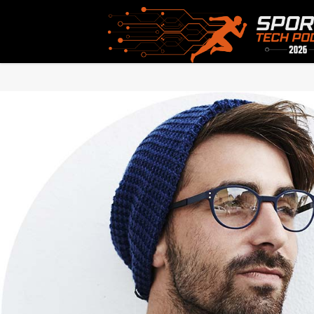
Home
/
Ryann Bryant