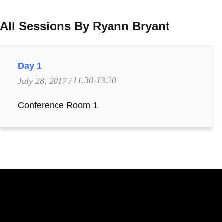
All Sessions By Ryann Bryant
Day 1
11.30-13.30
July 28, 2017
Conference Room 1