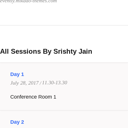
evently.mikado-themes.com
All Sessions By Srishty Jain
Day 1
11.30-13.30
July 28, 2017
Conference Room 1
Day 2