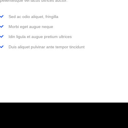
pellentesque vel lacus ultrices auctor.
Sed ac odio aliquet, fringilla
Morbi eget augue neque
Idin ligula et augue pretium ultrices
Duis aliquet pulvinar ante tempor tincidunt