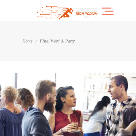
Home
/
FInal Word & Party